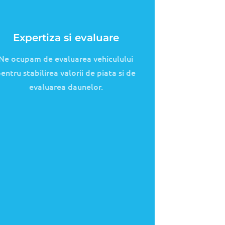
Retea de service-uri
partenere
Am incheiat parteneriate cu cele mai
bune service-uri din Cluj, astfel ne
siguram ca beneficiati de reparatii de