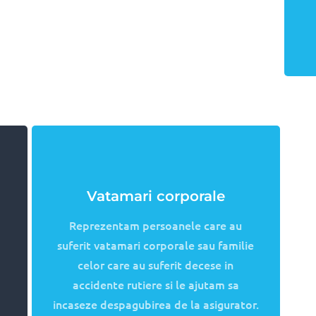
c
Masina la schimb pe durata
reparatiei
Pentru a va ajuta sa va mentineti
e
nivelul de confort si de mobilitate, va
e
oferim o masina la schimb pe toata
perioada în care masina
i
dumneavoastra nu este disponibila.
Costul acesteia este achitat de către
p
asigurator in baza poliței RCA.