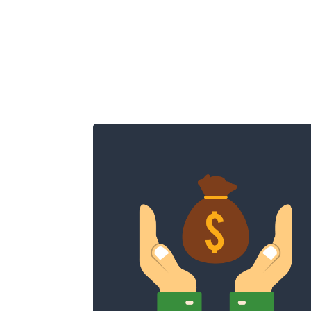
Consiliere, asistenta si
reprezentare
In cazul in care aveti o dauna, va
oferim consiliere pentru a beneficia d
despagubirea platita de asigurator p
baza poliței RCA. Ne ocupam de
constatare si de deschiderea dosarulu
de dauna la asigurator.