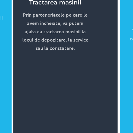
Vatamari corporale
Reprezentam persoanele care au
suferit vatamari corporale sau familie
celor care au suferit decese in
accidente rutiere si le ajutam sa
incaseze despagubirea de la asigurator.
e
de