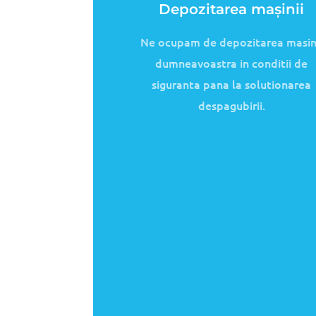
Pierderi financiare cauzat
de lipsa de folosință
Ajutam
clientii sa fie despăgubiti
pentru pierderile financiare cauzate 
lipsa de folosinta a vehiculelor