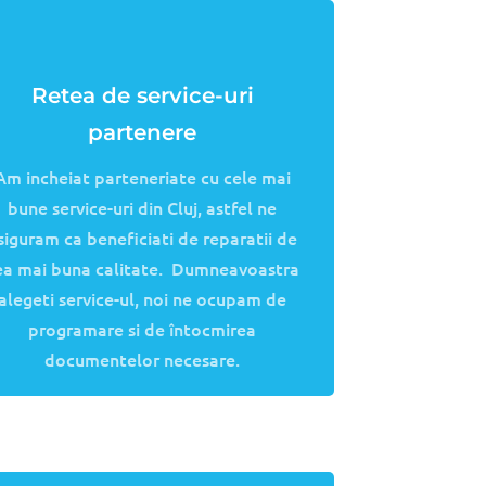
zare, constatare si despagubire a
 incat sa fie despagubit corect si in cel
a cu o experienta acumulata in cei peste
standarde, masina la schimb pe toata