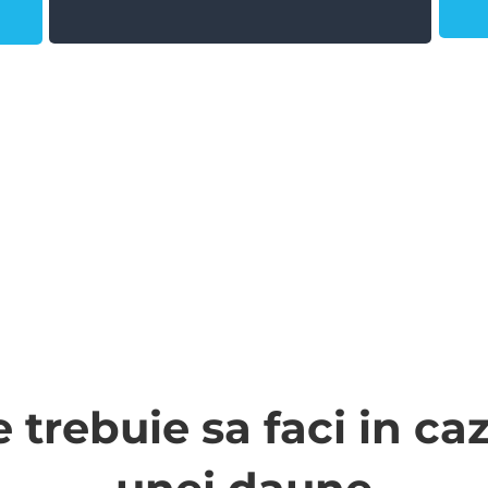
Tractarea masinii
Prin parteneriatele pe care le
ii
avem încheiate, va putem
ajuta cu tractarea masinii la
c
locul de depozitare, la service
sau la constatare.