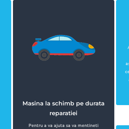
e specilizata in consultanta si asistenta in procesul de avi
 toti pasii care trebuie parcursi si consiliem clientul astfel
pe satisfactia clientilor si venim in sprijinul dumneavoastr
ri partenere pentru a va asigura reparatii la cele mai bune 