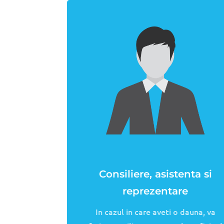
Despre noi
Compania noastra, Independent Claims, est
daunelor de catre asiguratori. Ne ocupam de
mai scurt timp posibil. Am pus mereu pret 
15 ani de activitate, o retea de service-u
durata reparatiilor si alte servicii.